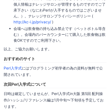
個人情報はナレッジサロンが管理するものですのでご了
承下さい（なにわPerlが入手するものではございませ
ん。）。ナレッジサロンプライバシーポリシー (
http://kc-i.jp/privacy/
)
会場へは飲食物の持ち込み禁止です（ペットボトル等含
む）。会場内のバーカウンターにて購入した飲食物は飲
食OKですのでご利用下さい。
以上、ご協力お願いします。
おすすめのサイト
Perl入学式
にはプログラミング初学者の為の資料が無料で公
開されています。
次回Perl入学式について
日時は確定していませんが、Perl入学式in大阪 第5回 配列操
作/ハッシュ/リファレンス編は1月中旬〜下旬頃を予定してお
ります。