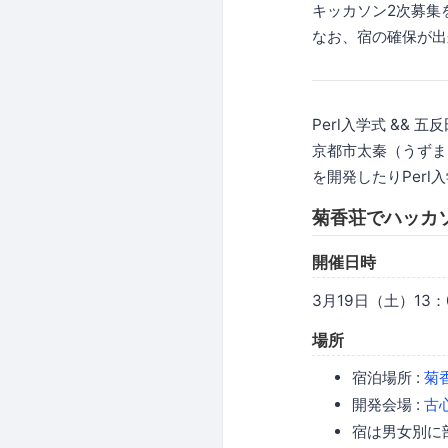
キッカソン2次募集
なお、宿の確保が出
Perl入学式 && 五
京都市太秦（うずまさ
を開発したりPerl
菊香荘でハッカ
開催日時
3月19日（土）13：0
場所
宿泊場所 :
菊
開発会場 :
古
宿は男女別に