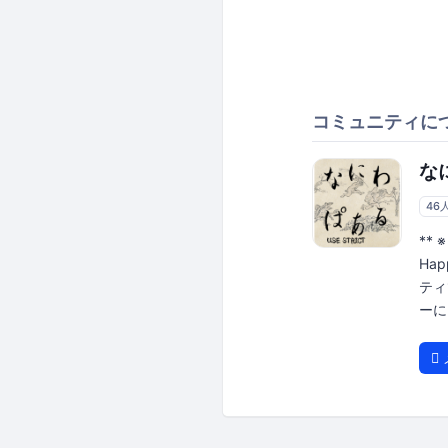
コミュニティに
なに
46
** 
Hap
ティ
ーに