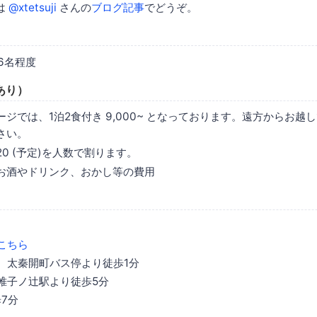
は
@xtetsuji
さんの
ブログ記事
でどうぞ。
 6名程度
あり）
ジでは、1泊2食付き 9,000~ となっております。遠方からお越
さい。
120 (予定)を人数で割ります。
お酒やドリンク、おかし等の費用
こちら
ス 太秦開町バス停より徒歩1分
 帷子ノ辻駅より徒歩5分
歩7分