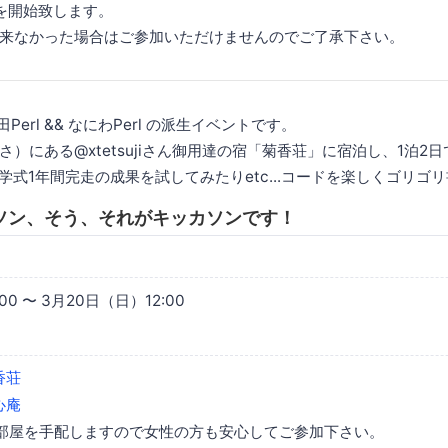
を開始致します。
来なかった場合はご参加いただけませんのでご了承下さい。
反田Perl && なにわPerl の派生イベントです。
）にある@xtetsujiさん御用達の宿「菊香荘」に宿泊し、1泊2
入学式1年間完走の成果を試してみたりetc...コードを楽しくゴリ
ソン、そう、それがキッカソンです！
0 〜 3月20日（日）12:00
香荘
心庵
部屋を手配しますので女性の方も安心してご参加下さい。