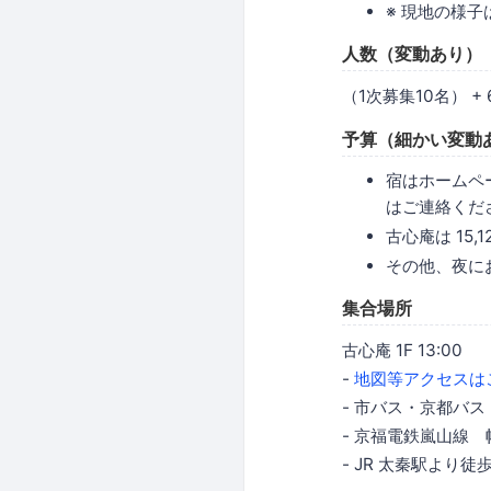
※ 現地の様子
人数（変動あり）
（1次募集10名） +
予算（細かい変動
宿はホームペー
はご連絡くだ
古心庵は 15,
その他、夜に
集合場所
古心庵 1F 13:00
-
地図等アクセスは
- 市バス・京都バ
- 京福電鉄嵐山線
- JR 太秦駅より徒