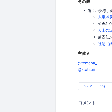
その他
近くの温泉、
太秦温
菊香荘
天山の
菊香荘か
社湯（
主催者
@tomcha_
@xtetsuji
シェア
ツイート
コメント