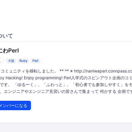
ついて
わPerl
人
大阪
Ruby
Perl
※ コミュニティを移転しました。 ** ** ※ http://naniwaperl.connpass.co
py Hacking! Enjoy programming! Perl入学式のスピンアウト企画の
です。 「ゆるーく」、「ふわっと」、「初心者でも参加しやすく」を
、エンジニアやエンジニア見習いの皆さんで集まって 何かする 企画です。
メンバーになる